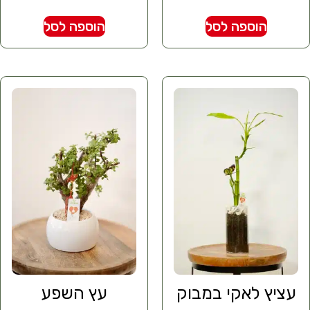
הוספה לסל
הוספה לסל
עציץ לאקי במבוק
עץ השפע