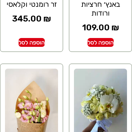
באנץ׳ חרציות
זר רומנטי וקלאסי
ורודות
345.00
₪
109.00
₪
הוספה לסל
הוספה לסל