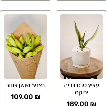
עציץ סנסיווריה
באנץ׳ שושן צחור
ירוקה
109.00
₪
189.00
₪