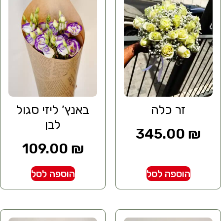
זר כלה
באנץ’ ליזי סגול
לבן
345.00
₪
109.00
₪
הוספה לסל
הוספה לסל