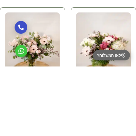
לאן המשלוח?
זר גרברות
זר ורדים ורודים
אלסטרומריה
וגרברות
וחרציות
224.00
₪
137.00
₪