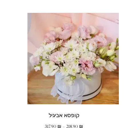
קופסא אביגיל
317.90
₪
–
218.90
₪