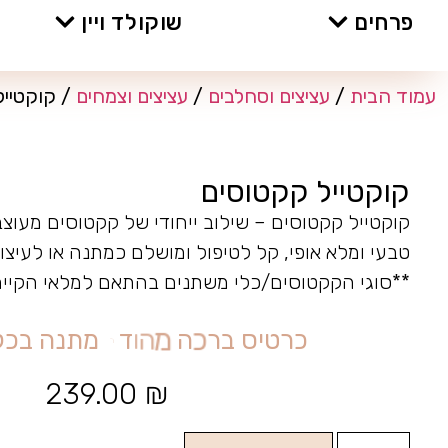
פרחים
שוקולד ויין
עמוד הבית
/
עציצים וסחלבים
/
עציצים וצמחים
/ קוקטייל
קוקטייל קקטוסים
קוקטייל קקטוסים – שילוב ייחודי של קקטוסים מעוצ
טבעי ומלא אופי, קל לטיפול ומושלם כמתנה או לעיצו
**סוגי הקקטוסים/כלי משתנים בהתאם למלאי הקיים
כ
ר
ט
י
ס
ב
ר
כ
ה
מ
ה
ו
ד
ר
מ
ת
נ
ה
ב
כ
ל
239.00
₪