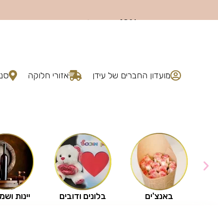
מועדון החברים של עידן
אזורי חלוקה
סני
באנצ'ים
בלונים ודובים
יינות ושמ