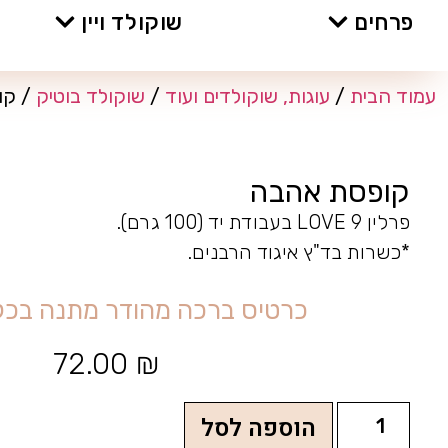
פרחים
שוקולד ויין
עמוד הבית
/
עוגות, שוקולדים ועוד
/
שוקולד בוטיק
/ קו
קופסת אהבה
פרלין 9 LOVE בעבודת יד (100 גרם).
*כשרות בד"ץ איגוד הרבנים.
כ
ר
ט
י
ס
ב
ר
כ
ה
מ
ה
ו
ד
ר
מ
ת
נ
ה
ב
כ
ל
72.00
₪
הוספה לסל