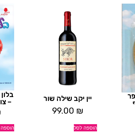
בלון
פר
יין יקב שילה שור
– צו
99.00
₪
₪
הוספה 
הוספה לסל