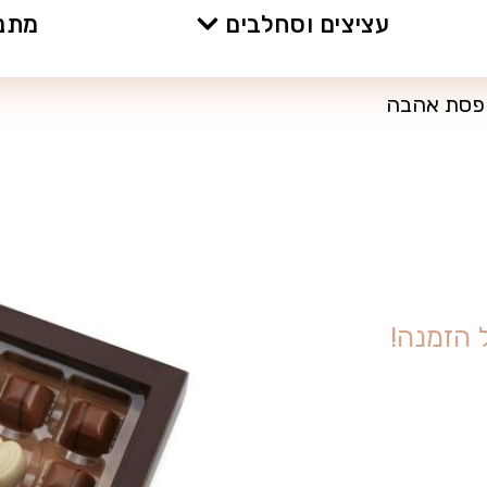
עציצים וסחלבים
מתנו
פסת אהבה
ה
ז
מ
נ
ה
!