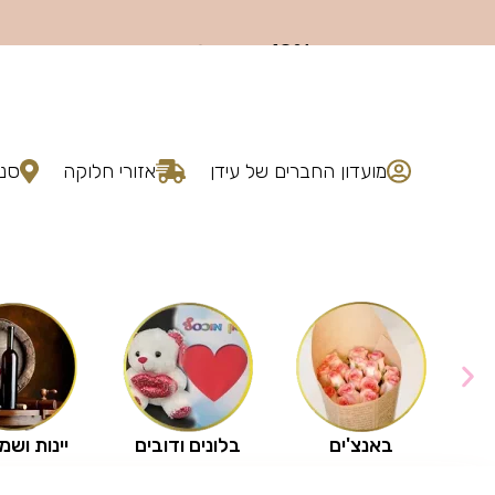
מועדון החברים של עידן
אזורי חלוקה
סני
באנצ'ים
בלונים ודובים
יינות ושמ