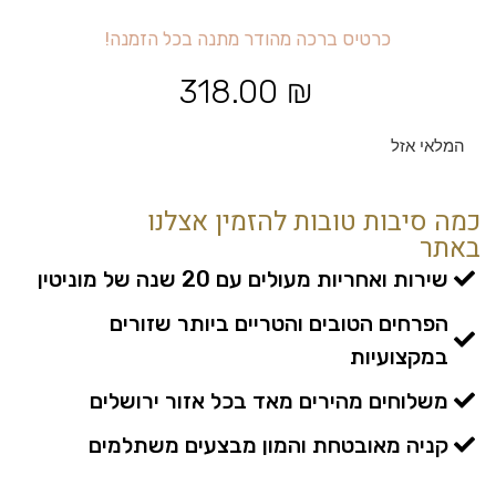
כ
ר
ט
י
ס
ב
ר
כ
ה
מ
ה
ו
ד
ר
מ
ת
נ
ה
ב
כ
ל
ה
ז
מ
נ
ה
!
318.00
₪
המלאי אזל
כמה סיבות טובות להזמין אצלנו
באתר
שירות ואחריות מעולים עם 20 שנה של מוניטין
הפרחים הטובים והטריים ביותר שזורים
במקצועיות
משלוחים מהירים מאד בכל אזור ירושלים
קניה מאובטחת והמון מבצעים משתלמים