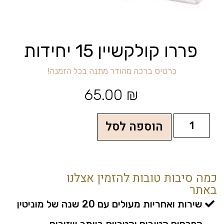
פררו קולקשיין 15 יחידות
כ
ר
ט
י
ס
ב
ר
כ
ה
מ
ה
ו
ד
ר
מ
ת
נ
ה
ב
כ
ל
ה
ז
מ
נ
ה
!
65.00
₪
הוספה לסל
כמה סיבות טובות להזמין אצלנו
באתר
שירות ואחריות מעולים עם 20 שנה של מוניטין
הפרחים הטובים והטריים ביותר שזורים