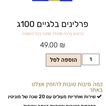
פרלינים בלגיים 100ג
כ
ר
ט
י
ס
ב
ר
כ
ה
מ
ה
ו
ד
ר
מ
ת
נ
ה
ב
כ
ל
ה
ז
מ
נ
ה
!
49.00
₪
הוספה לסל
כמה סיבות טובות להזמין אצלנו
באתר
שירות ואחריות מעולים עם 20 שנה של מוניטין
הפרחים הטובים והטריים ביותר שזורים