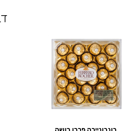
דב
בונבוניירה פררו רושה