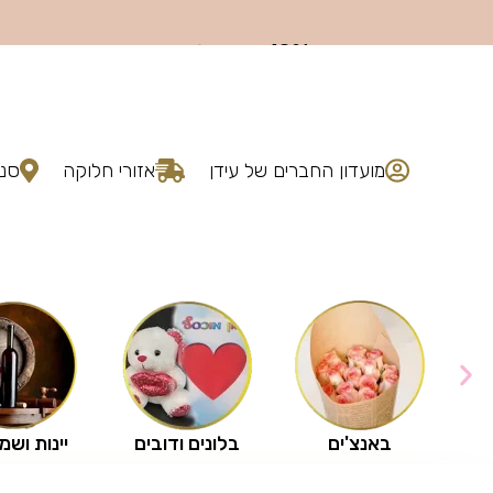
מועדון החברים של עידן
אזורי חלוקה
סני
באנצ'ים
בלונים ודובים
יינות ושמ