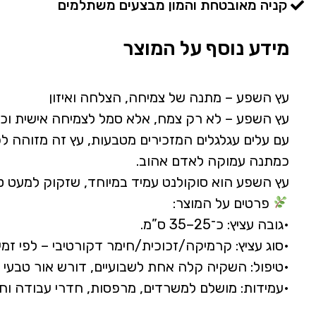
קניה מאובטחת והמון מבצעים משתלמים
מידע נוסף על המוצר
עץ השפע – מתנה של צמיחה, הצלחה ואיזון
עץ השפע – לא רק צמח, אלא סמל לצמיחה אישית וכל
עם עלים עגלגלים המזכירים מטבעות, עץ זה מזוהה ל
כמתנה עמוקה לאדם אהוב.
עץ השפע הוא סוקולנט עמיד במיוחד, שזקוק למעט טי
פרטים על המוצר:
•גובה עציץ: כ־25–35 ס”מ.
•סוג עציץ: קרמיקה/זכוכית/חימר דקורטיבי – לפי זמינ
•טיפול: השקיה קלה אחת לשבועיים, דורש אור טבעי 
•עמידות: מושלם למשרדים, מרפסות, חדרי עבודה וחל