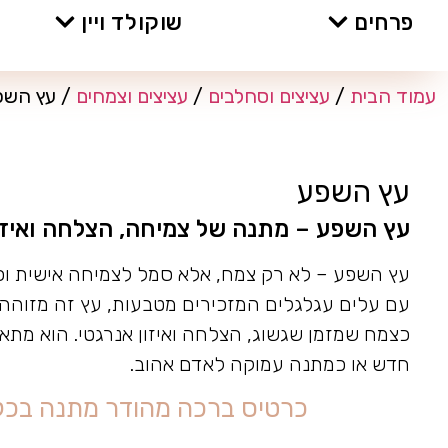
פרחים
שוקולד ויין
עמוד הבית
/
עציצים וסחלבים
/
עציצים וצמחים
/ עץ השפ
עץ השפע
עץ השפע – מתנה של צמיחה, הצלחה ואיזו
עץ השפע – לא רק צמח, אלא סמל לצמיחה אישית וכ
עם עלים עגלגלים המזכירים מטבעות, עץ זה מזוהה 
כצמח שמזמן שגשוג, הצלחה ואיזון אנרגטי. הוא מתא
חדש או כמתנה עמוקה לאדם אהוב.
כ
ר
ט
י
ס
ב
ר
כ
ה
מ
ה
ו
ד
ר
מ
ת
נ
ה
ב
כ
ל