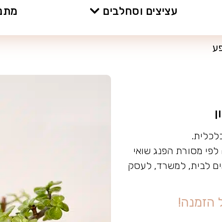
עציצים וסחלבים
מתנו
ע
ן
לכלית.
לפי מסורת הפנג שואי
ים לבית, למשרד, לעסק
ה
ז
מ
נ
ה
!