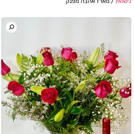
נישואין
/ מארז אהבה מפנק