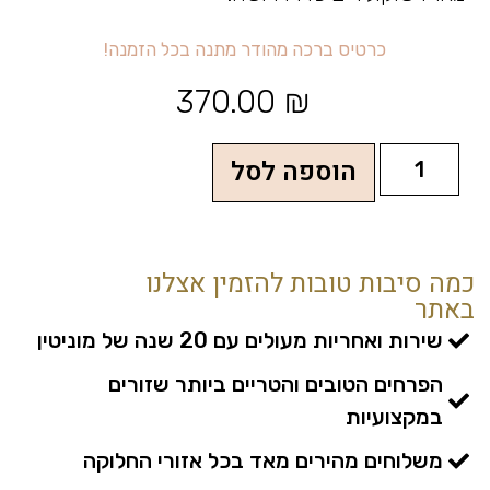
כ
ר
ב
ר
כ
ה
מ
ה
ו
ד
ר
מ
ת
נ
ה
ב
כ
ל
ה
ז
מ
נ
ה
!
ט
י
ס
370.00
₪
הוספה לסל
כמה סיבות טובות להזמין אצלנו
באתר
שירות ואחריות מעולים עם 20 שנה של מוניטין
הפרחים הטובים והטריים ביותר שזורים
במקצועיות
משלוחים מהירים מאד בכל אזורי החלוקה