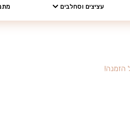
עציצים וסחלבים
מתנו
ה
ז
מ
נ
ה
!