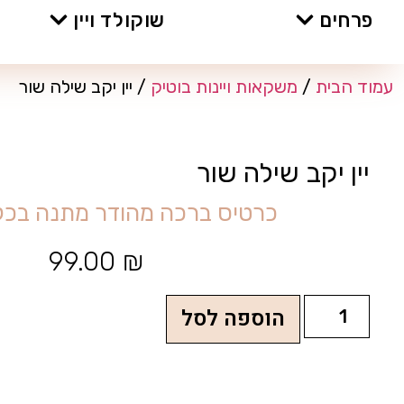
פרחים
שוקולד ויין
עמוד הבית
/
משקאות ויינות בוטיק
/ יין יקב שילה שור
יין יקב שילה שור
כ
ר
ט
י
ס
ב
ר
כ
ה
מ
ה
ו
ד
ר
מ
ת
נ
ה
ב
כ
ל
99.00
₪
הוספה לסל