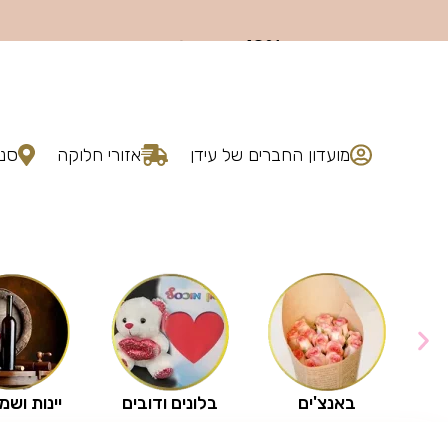
מועדון החברים של עידן
אזורי חלוקה
סני
באנצ'ים
בלונים ודובים
יינות ושמ