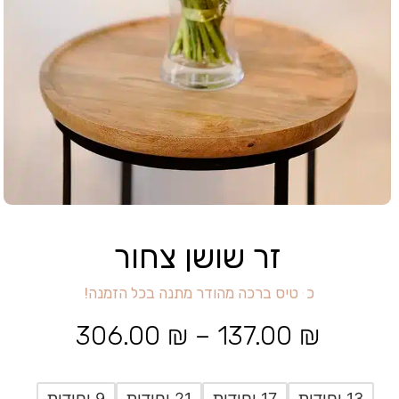
זר שושן צחור
כ
ר
ט
י
ס
ב
ר
כ
ה
מ
ה
ו
ד
ר
מ
ת
נ
ה
ב
כ
ל
ה
ז
מ
נ
ה
!
306.00
₪
–
137.00
₪
13 יחידות
17 יחידות
21 יחידות
9 יחידות