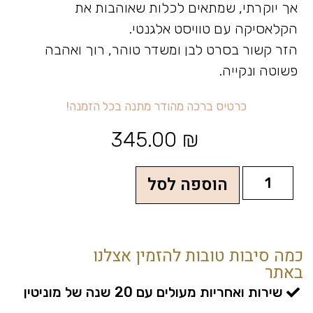
אך יוקרתי, שמתאים לכלות שאוהבות את
הקלאסיקה עם טוויסט אלגנטי.
הזר קשור בסרט לבן ומשדר טוהר, רוך ואהבה
פשוטה ונקייה.
כ
ר
ט
י
ס
ב
ר
כ
ה
מ
ה
ו
ד
ר
מ
ת
נ
ה
ב
כ
ל
ה
ז
מ
נ
ה
!
345.00
₪
הוספה לסל
כמה סיבות טובות להזמין אצלנו
באתר
שירות ואחריות מעולים עם 20 שנה של מוניטין