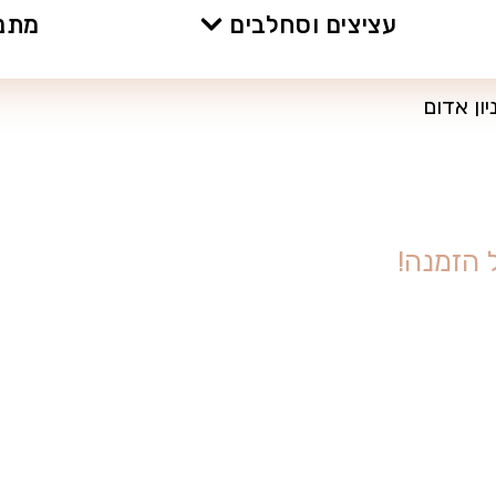
עציצים וסחלבים
מתנו
ון אדום
ה
ז
מ
נ
ה
!