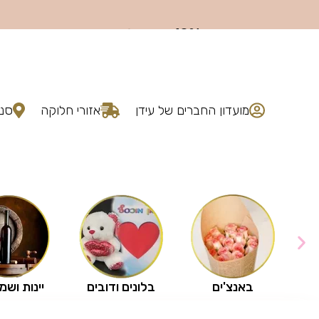
מועדון החברים של עידן
אזורי חלוקה
סני
באנצ'ים
בלונים ודובים
יינות ושמ