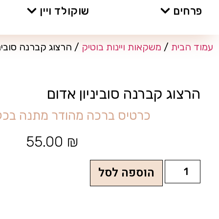
פרחים
שוקולד ויין
עמוד הבית
/
משקאות ויינות בוטיק
/ הרצוג קברנה סוביני
הרצוג קברנה סוביניון אדום
כ
ר
ט
י
ס
ב
ר
כ
ה
מ
ה
ו
ד
ר
מ
ת
נ
ה
ב
כ
ל
55.00
₪
הוספה לסל