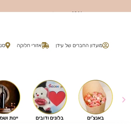
מועדון החברים של עידן
אזורי חלוקה
סני
באנצ'ים
בלונים ודובים
יינות ושמ