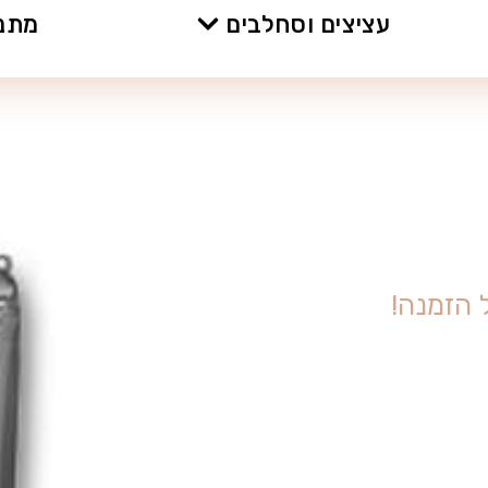
עציצים וסחלבים
מתנו
ה
ז
מ
נ
ה
!