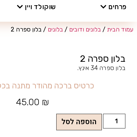
פרחים
שוקולד ויין
עמוד הבית
/
בלונים ודובים
/
בלונים
/ בלון ספרה 2
בלון ספרה 2
בלון ספרה 34 אינץ.
כ
ר
ט
י
ס
ב
ר
כ
ה
מ
ה
ו
ד
ר
מ
ת
נ
ה
ב
כ
ל
45.00
₪
הוספה לסל