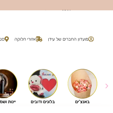
מועדון החברים של עידן
אזורי חלוקה
סני
באנצ'ים
בלונים ודובים
יינות ושמ