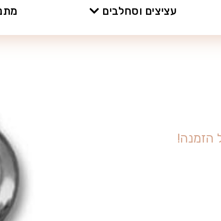
עציצים וסחלבים
מתנו
ה
ז
מ
נ
ה
!