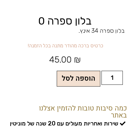
בלון ספרה 0
בלון ספרה 34 אינץ.
ר
כ
ר
כ
ה
מ
ה
ו
ד
ר
מ
ת
נ
ה
ב
כ
ל
ה
ז
מ
נ
ה
!
ט
י
ס
45.00
₪
הוספה לסל
כמה סיבות טובות להזמין אצלנו
באתר
שירות ואחריות מעולים עם 20 שנה של מוניטין