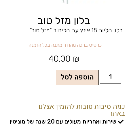
בלון מזל טוב
בלון הליום 18 אינץ עם הכיתוב "מזל טוב".
כ
ר
ט
י
ס
ב
ר
כ
ה
מ
ה
ו
ד
ר
מ
ת
נ
ה
ב
כ
ל
ה
ז
מ
נ
ה
!
40.00
₪
הוספה לסל
כמה סיבות טובות להזמין אצלנו
באתר
שירות ואחריות מעולים עם 20 שנה של מוניטין