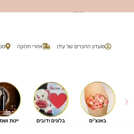
מועדון החברים של עידן
אזורי חלוקה
סני
באנצ'ים
בלונים ודובים
יינות ושמ