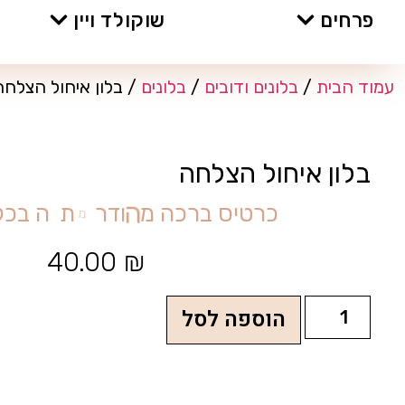
פרחים
שוקולד ויין
עמוד הבית
/
בלונים ודובים
/
בלונים
/ בלון איחול הצלחה
בלון איחול הצלחה
כ
ר
ט
י
ס
ב
ר
כ
ה
מ
ה
ו
ד
ר
מ
ת
נ
ה
ב
כ
ל
40.00
₪
הוספה לסל