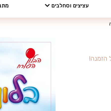
עציצים וסחלבים
מתנו
ה
ז
מ
נ
ה
!