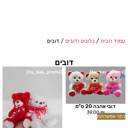
עמוד הבית
/
בלונים ודובים
/ דובים
דובים
[tu_bav_promo]
[tu_bav_promo]
דובי אהבה 20 ס"מ
39.00
₪
בחר אפשרויות