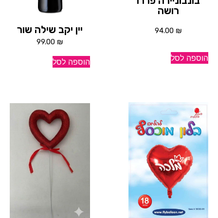
בונבוניירה פררו
רושה
יין יקב שילה שור
94.00
₪
99.00
₪
הוספה לסל
הוספה לסל