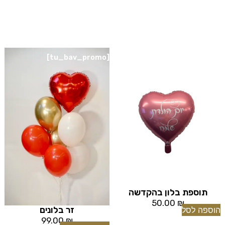
[tu_bav_promo]
[tu_bav_promo]
תוספת בלון בהקדשה
50.00
₪
זר בלונים
הוספה לסל
99.00
₪