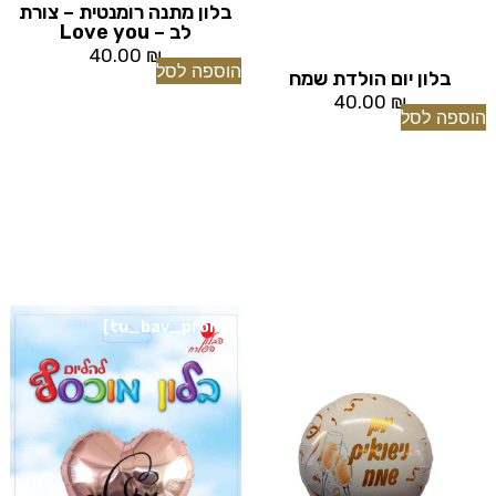
בלון מתנה רומנטית – צורת
לב – Love you
40.00
₪
הוספה לסל
בלון יום הולדת שמח
40.00
₪
הוספה לסל
[tu_bav_promo]
[tu_bav_promo]