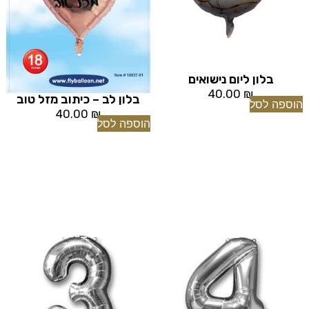
בלון ליום נישואים
40.00
₪
בלון לב – כיתוב מזל טוב
הוספה לסל
40.00
₪
הוספה לסל
[tu_bav_promo]
[tu_bav_promo]