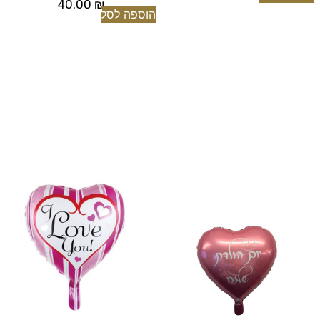
40.00
₪
הוספה לסל
[tu_bav_promo]
[tu_bav_promo]