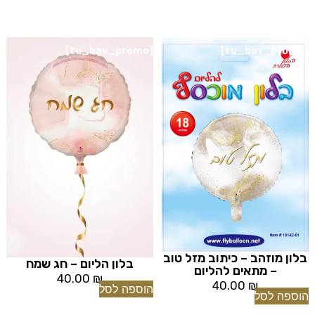
[tu_bav_promo]
[tu_bav_promo]
בלון מוזהב – כיתוב מזל טוב
בלון הליום – חג שמח
– מתאים להליום
40.00
₪
40.00
₪
הוספה לסל
הוספה לסל