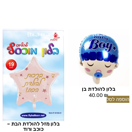
[tu_bav_promo]
[tu_bav_promo]
בלון להולדת בן
40.00
₪
הוספה לסל
בלון מזל להולדת הבת –
כוכב ורוד