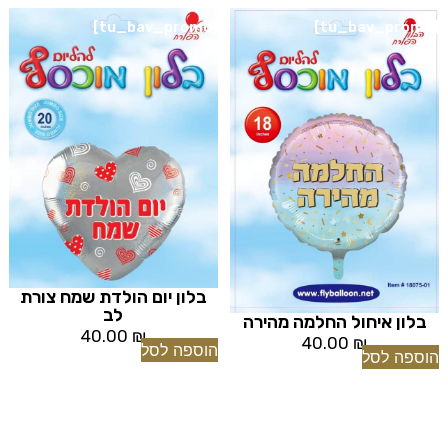
[tu_bav_promo]
[tu_bav_promo]
בלון יום הולדת שמח צורת
לב
בלון איחול החלמה מהירה
40.00
₪
40.00
₪
הוספה לסל
הוספה לסל