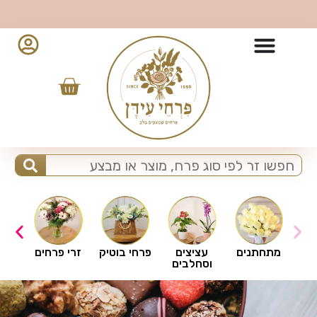
10% הנחה למזמינים מהאפליקציה - לחצו להורדה
ים
מתחתנים
עציצים
פרחי בוטיק
זרי פרחים
וסחלבים