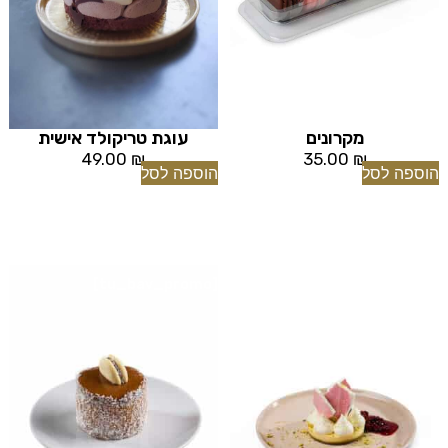
מקרונים
עוגת טריקולד אישית
49.00
₪
35.00
₪
הוספה לסל
הוספה לסל
[tu_bav_promo]
[tu_bav_promo]