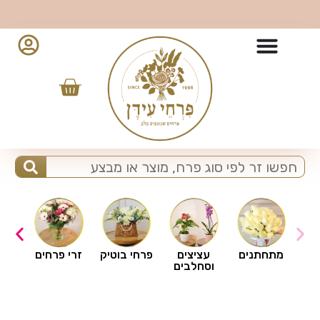
10% הנחה למזמינים מהאפליקציה - לחצו להורדה
ים
מתחתנים
עציצים
פרחי בוטיק
זרי פרחים
וסחלבים