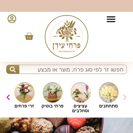
10% הנחה למזמינים מהאפליקציה - לחצו להורדה
ים
מתחתנים
עציצים
פרחי בוטיק
זרי פרחים
וסחלבים