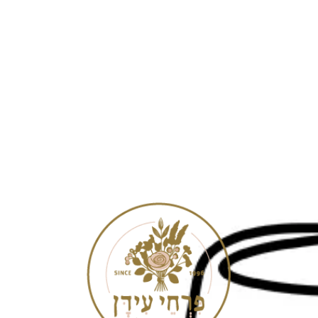
[tu_bav_promo]