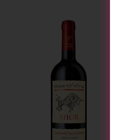
[tu_bav_promo]