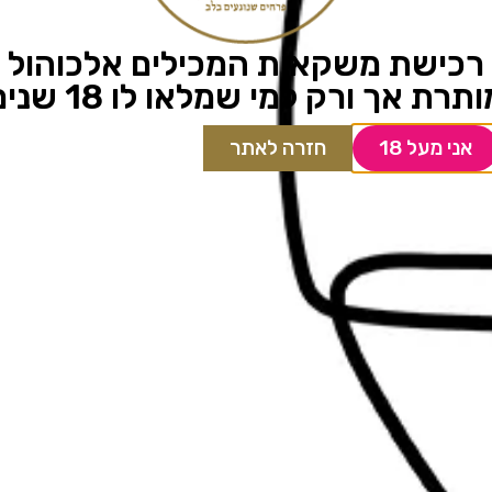
רכישת משקאות המכילים אלכוהול
תרת אך ורק למי שמלאו לו 18 שנים
אני מעל 18
חזרה לאתר
סאן ביאטריס
89.00
₪
הוספה לסל
[tu_bav_promo]