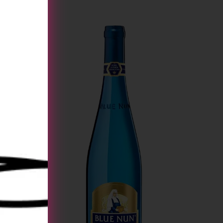
[tu_bav_promo]