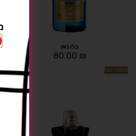
מו
בלו נאן
80.00
₪
הוספה לסל
[tu_bav_promo]