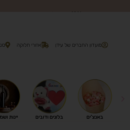
מועדון החברים של עידן
אזורי חלוקה
סני
באנצ'ים
בלונים ודובים
יינות ושמ