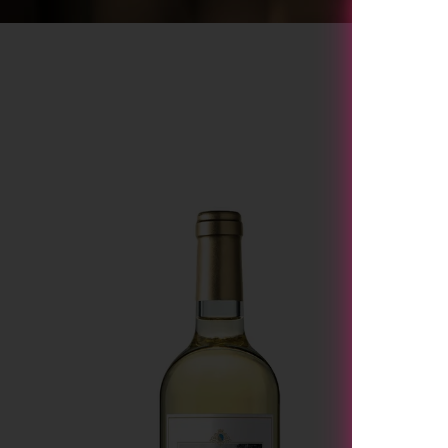
[tu_bav_promo]