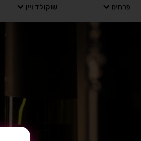
פרחים
שוקולד ויין