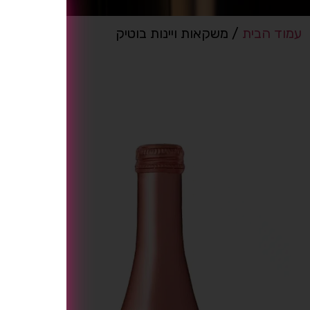
עמוד הבית
/ משקאות ויינות בוטיק
[tu_bav_promo]