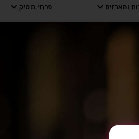
ת ומארזים
פרחי בוטיק