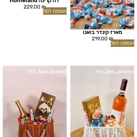
דה קרינה Homeland
229.00
₪
הוספה לסל
מארז קינדר בואנו
219.00
₪
הוספה לסל
[tu_bav_promo]
[tu_bav_promo]