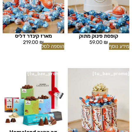
קופסת פינוק מתוק
מארז קינדר דליס
219.00
₪
59.00
₪
מידע נוסף
הוספה לסל
[tu_bav_promo]
[tu_bav_promo]