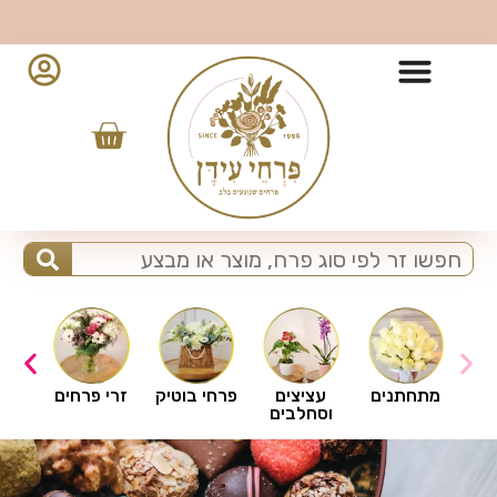
10% הנחה למזמינים מהאפליקציה - לחצו להורדה
ים
מתחתנים
עציצים
פרחי בוטיק
זרי פרחים
וסחלבים