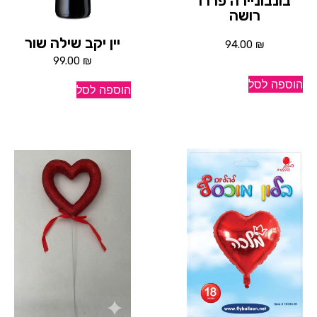
בונבוניירה פררו
רושה
יין יקב שילה שור
94.00
₪
99.00
₪
הוספה לסל
הוספה לסל