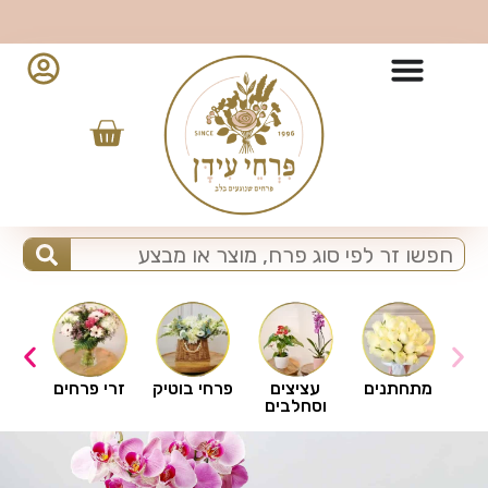
10% הנחה למזמינים מהאפליקציה - לחצו להורדה
ים
מתחתנים
עציצים
פרחי בוטיק
זרי פרחים
וסחלבים