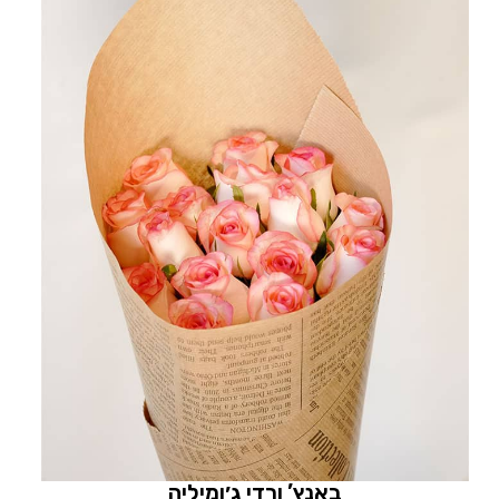
באנץ’ ורדי ג׳ומיליה