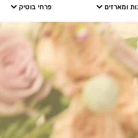
ת ומארזים
פרחי בוטיק