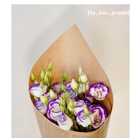
[tu_bav_promo]