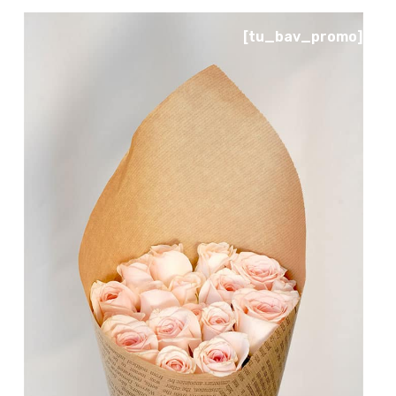
[tu_bav_promo]