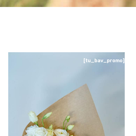
[tu_bav_promo]