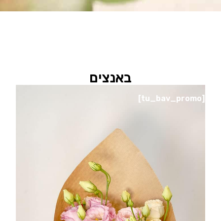
באנצים
[tu_bav_promo]