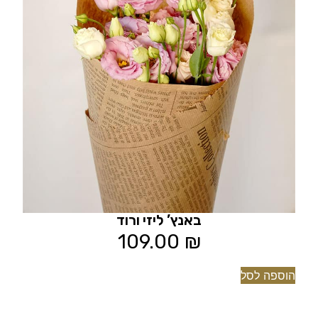
באנץ’ ליזי ורוד
109.00
₪
הוספה לסל