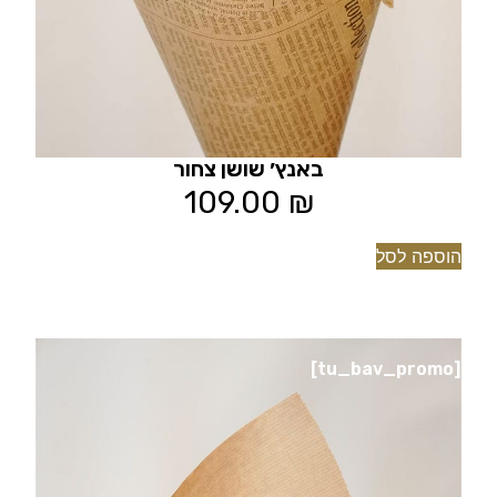
באנץ׳ שושן צחור
109.00
₪
הוספה לסל
[tu_bav_promo]