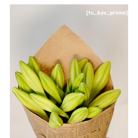
[tu_bav_promo]