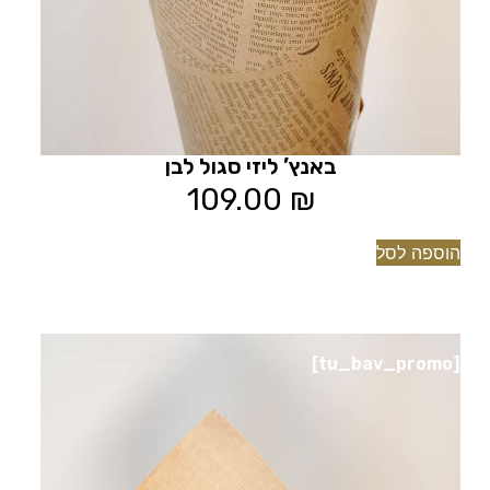
באנץ’ ליזי סגול לבן
109.00
₪
הוספה לסל
[tu_bav_promo]