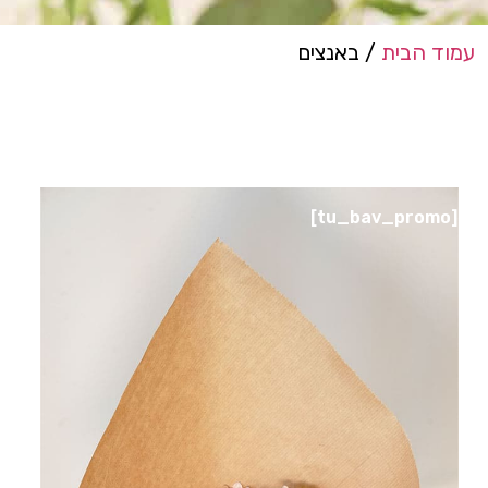
עמוד הבית
/ באנצים
[tu_bav_promo]