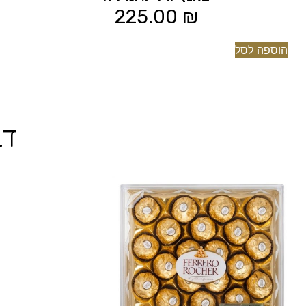
225.00
₪
הוספה לסל
דב