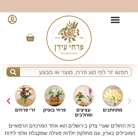
10% הנחה למזמינים מהאפליקציה - לחצו להורדה
ים
מתחתנים
עציצים
פרחי בוטיק
זרי פרחים
וסחלבים
בית החולים שערי צדק בירושלים הוא אחד המרכזים הרפואיים
המובילים בארץ, עם מחלקת יולדות פעילה שמקבלת אלפי לידות