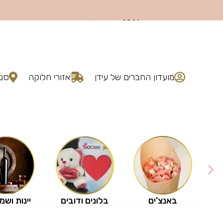
מועדון החברים של עידן
אזורי חלוקה
סני
באנצ'ים
בלונים ודובים
יינות ושמ