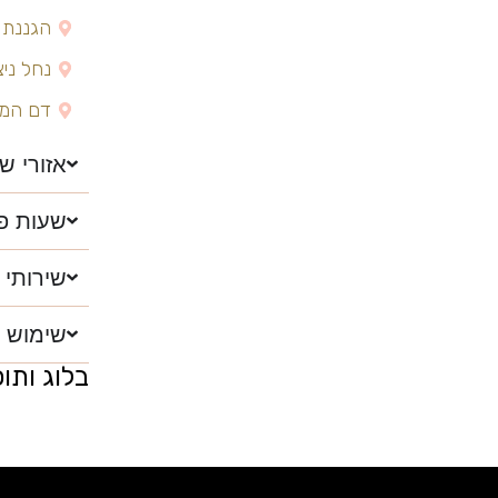
הגננת 216 גילה ירושלים, ישרא
נחל ניצנים 3
דם המכבים 28, מודיעין
אזורי ש
שעות פ
שירותי 
שימוש ו
בלוג ותו