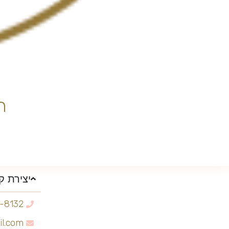
ח
יצירת ק
1-8132
il.com