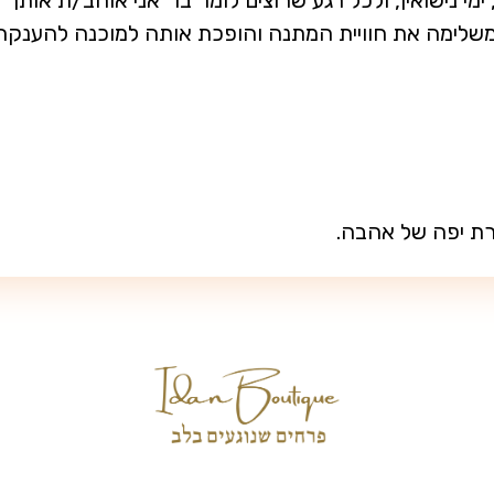
מי נישואין, ולכל רגע שרוצים לומר בו “אני אוהב/ת אותך”.
משלימה את חוויית המתנה והופכת אותה למוכנה להענקה