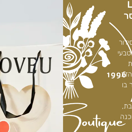
ת Love
סר
ידור
טבעי
ת
זוג,
 בו
בת,
כנה