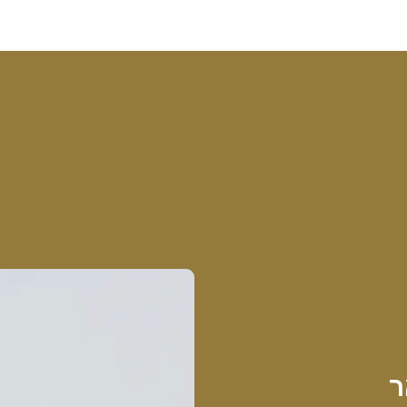
שוקולד ויין
עציצים וסחלבים
מתנות ומארזי
ר